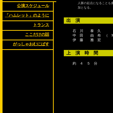
人脈の起点になることも多く
公演スケジュール
加となる。
「ハムレット」のように
出 演
トランス
石 川 泰 久
ここだけの話
中 田 由 布 （ M
伊 藤 雅 宏
がっしゃおむにばす
上 演 時 間
約 ４ ５ 分