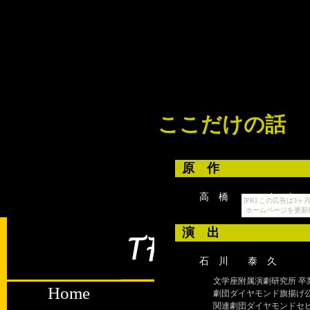
ここだけの話
原 作
高 橋 い さ を
[PR] この広告は
ホームページを更新
演 出
石 川 泰 久
文学座附属演劇研究所 卒
Home
About us
Pr
劇団ダイヤモンド旗揚げ
関連劇団ダイヤモンドセ